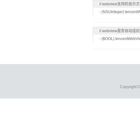
// webview支持的显示方
- (NSUInteger) tencent
// webview是否自动
- (BOOL) tencentWebVi
Copyright 