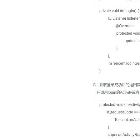
private void doLogin() {
IUiListener listener 
@Override
protected void doC
updateLoginBu
}
};
mTencent.loginServerS
}
G、获取登录成功后的返回
在调用login的Activity或者
protected void onActivit
If (requestCode == 
Tencent.onActivityRe
}
super.onActivityResul