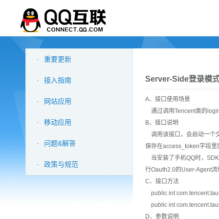
·
重要更新
Server-Side登录模
·
接入指南
A、接口使用场景
·
网站应用
通过调用Tencent类的login
·
移动应用
B、接口说明
调用该接口，会启动一个交互界
·
问题&解答
保存在access_token字段
当安装了手机QQ时，SDK会启用
·
政策与规范
行Oauth2.0的User-
C、接口方法
public int com.tencent.tauth
public int com.tencent.taut
D、参数说明