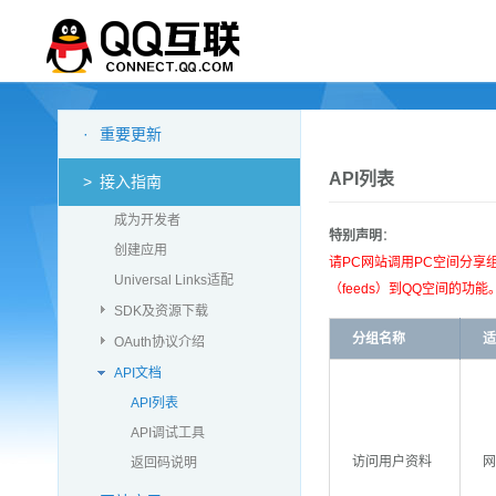
·
重要更新
API列表
>
接入指南
成为开发者
特别声明
：
创建应用
请PC网站调用PC空间分享
Universal Links适配
（feeds）到QQ空间的功能
SDK及资源下载
分组名称
适
OAuth协议介绍
API文档
API列表
API调试工具
访问用户资料
网
返回码说明