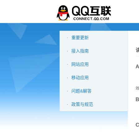
·
重要更新
读
·
接入指南
·
网站应用
·
移动应用
从
·
问题&解答
·
政策与规范
p