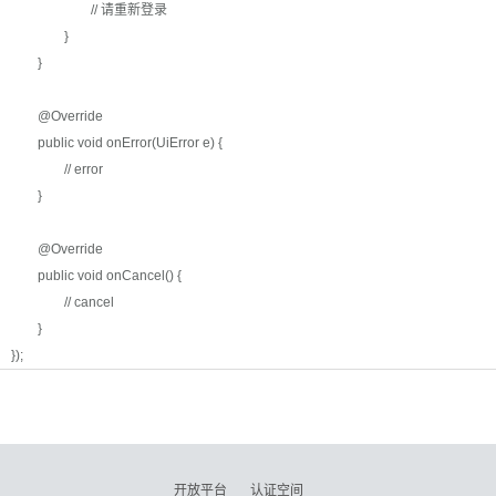
// 请重新登录
}
}
@Override
public void onError(UiError e) {
// error
}
@Override
public void onCancel() {
// cancel
}
});
开放平台
认证空间