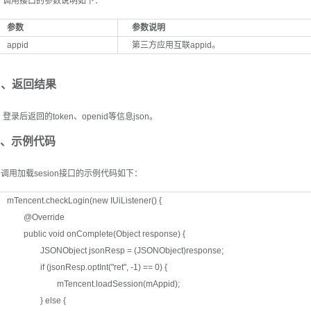
调用接口的参数说明如下：
参数
参数说明
appid
第三方应用互联appid。
D、返回结果
录后返回的token、openid等信息json。
E、示例代码
用加载sesion接口的示例代码如下：
mTencent.checkLogin(new IUiListener() {
@Override
public void onComplete(Object response) {
JSONObject jsonResp = (JSONObject)response;
if (jsonResp.optInt("ret", -1) == 0) {
mTencent.loadSession(mAppid);
} else {