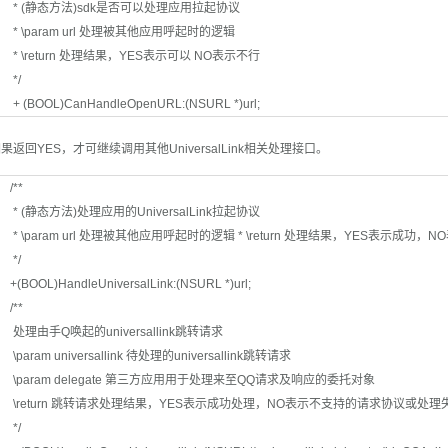
* (静态方法)sdk是否可以处理应用拉起协议
* \param url 处理被其他应用呼起时的逻辑
* \return 处理结果，YES表示可以 NO表示不行
*/
+ (BOOL)CanHandleOpenURL:(NSURL *)url;
果返回YES，才可继续调用其他UniversalLink相关处理接口。
/**
* (静态方法)处理应用的UniversalLink拉起协议
* \param url 处理被其他应用呼起时的逻辑 * \return 处理结果，YES表示成功，
*/
+(BOOL)HandleUniversalLink:(NSURL *)url;
/**
处理由手Q唤起的universallink跳转请求
\param universallink 待处理的universallink跳转请求
\param delegate 第三方应用用于处理来至QQ请求及响应的委托对象
\return 跳转请求处理结果，YES表示成功处理，NO表示不支持的请求协议或处理
*/