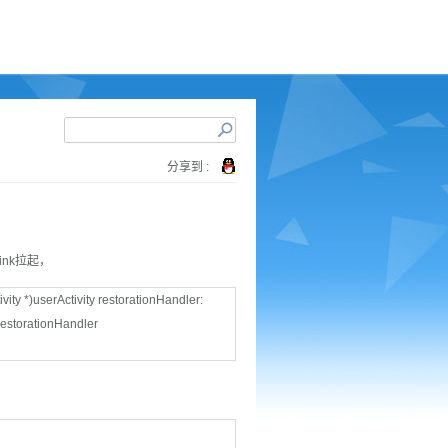
分享到 :
lLink拉起，
ity *)userActivity restorationHandler:
restorationHandler