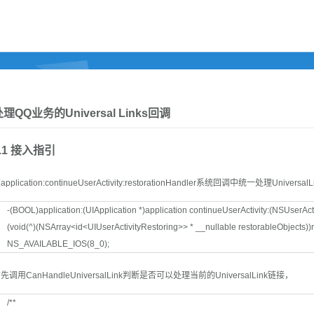
理QQ业务的Universal Links回调
3.1 接入指引
application:continueUserActivity:restorationHandler系统回调中统一处理Universa
-(BOOL)application:(UIApplication *)application continueUserActivity:(NSUserActiv
(void(^)(NSArray<id<UIUserActivityRestoring>> * __nullable restorableObjects))
NS_AVAILABLE_IOS(8_0);
先调用CanHandleUniversalLink判断是否可以处理当前的UniversalLink链接，
/**