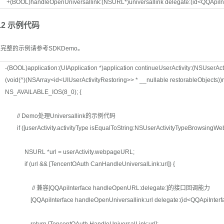
+(BOOL)handleOpenUniversallink:(NSURL*)universallink delegate:(id<QQApiIn
3.2 示例代码
完整的示例请参考SDKDemo。
-(BOOL)application:(UIApplication *)application continueUserActivity:(NSUserActiv
(void(^)(NSArray<id<UIUserActivityRestoring>> * __nullable restorableObjects))
NS_AVAILABLE_IOS(8_0); {
// Demo处理Universallink的示例代码
if ([userActivity.activityType isEqualToString:NSUserActivityTypeBrowsingWeb
NSURL *url = userActivity.webpageURL;
if (url && [TencentOAuth CanHandleUniversalLink:url]) {
// 兼容[QQApiInterface handleOpenURL:delegate:]的接口回调能力
[QQApiInterface handleOpenUniversallink:url delegate:(id<QQApiInterface