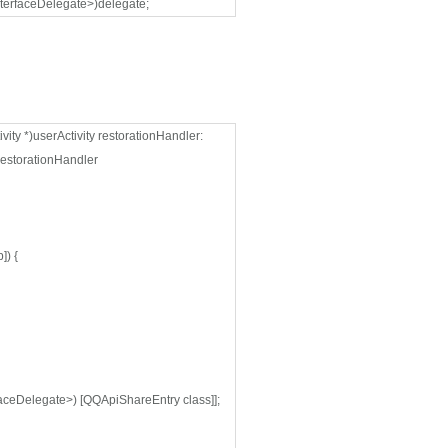
terfaceDelegate>)delegate;
ity *)userActivity restorationHandler:
restorationHandler
]) {
Delegate>) [QQApiShareEntry class]];