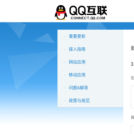
·
重要更新
处
·
接入指南
·
网站应用
·
移动应用
在
·
问题&解答
·
政策与规范
首