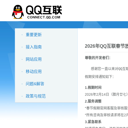
·
重要更新
2026年QQ互联春节
·
接入指南
尊敬的开发者们：
·
网站应用
   感谢您一直以来对QQ互联的信任与支持。新春佳节将至，我们谨向您致以诚挚的节日祝福，愿您新春快乐，万事如意！现将春节
·
移动应用
假期安排通知如下：
·
问题&解答
1.假期时间
2026年2月14日（腊月廿七
·
政策与规范
2.服务调整
*春节假期官网客服及审核服
*所有咨询及审核请求将在2
3.紧急联系