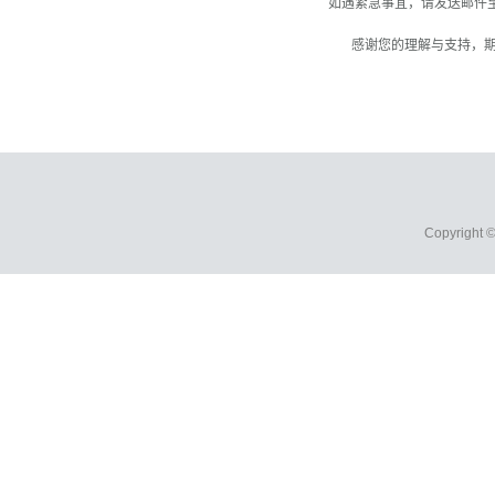
如遇紧急事宜，请发送邮件至c
   感谢您的理解与支
Copyright 